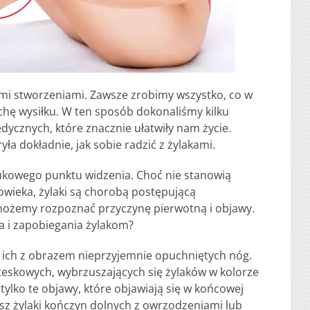
ymi stworzeniami. Zawsze zrobimy wszystko, co w
chę wysiłku. W ten sposób dokonaliśmy kilku
dycznych, które znacznie ułatwiły nam życie.
a dokładnie, jak sobie radzić z żylakami.
ukowego punktu widzenia. Choć nie stanowią
owieka, żylaki są chorobą postępującą
 możemy rozpoznać przyczynę pierwotną i objawy.
a i zapobiegania żylakom?
a ich z obrazem nieprzyjemnie opuchniętych nóg.
teskowych, wybrzuszających się żylaków w kolorze
tylko te objawy, które objawiają się w końcowej
sz żylaki kończyn dolnych z owrzodzeniami lub