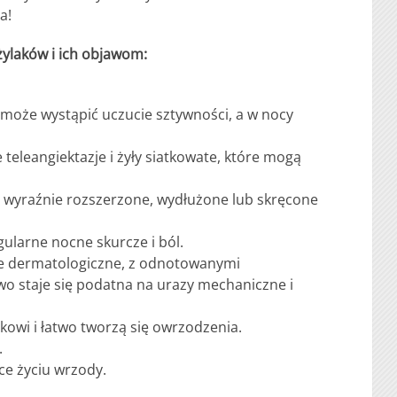
a!
żylaków i ich objawom:
a może wystąpić uczucie sztywności, a w nocy
e teleangiektazje i żyły siatkowate, które mogą
ze wyraźnie rozszerzone, wydłużone lub skręcone
ularne nocne skurcze i ból.
nie dermatologiczne, z odnotowanymi
wo staje się podatna na urazy mechaniczne i
ikowi i łatwo tworzą się owrzodzenia.
.
ące życiu wrzody.