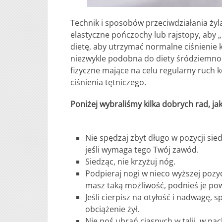
Technik i sposobów przeciwdziałania żyla
elastyczne pończochy lub rajstopy, aby 
dietę, aby utrzymać normalne ciśnienie k
niezwykle podobna do diety śródziemnom
fizyczne mające na celu regularny ruch 
ciśnienia tętniczego.
Poniżej wybraliśmy kilka dobrych rad, j
Nie spędzaj zbyt długo w pozycji sie
jeśli wymaga tego Twój zawód.
Siedząc, nie krzyżuj nóg.
Podpieraj nogi w nieco wyższej pozyc
masz taką możliwość, podnieś je po
Jeśli cierpisz na otyłość i nadwagę, 
obciążenie żył.
Nie noś ubrań ciasnych w talii, w p