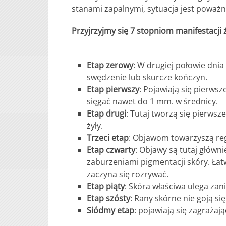
stanami zapalnymi, sytuacja jest poważn
Przyjrzyjmy się 7 stopniom manifestacji 
Etap zerowy
: W drugiej połowie dni
swędzenie lub skurcze kończyn.
Etap pierwszy
: Pojawiają się pierwsz
sięgać nawet do 1 mm. w średnicy.
Etap drugi
: Tutaj tworzą się pierws
żyły.
Trzeci etap
: Objawom towarzyszą reg
Etap czwarty
: Objawy są tutaj głów
zaburzeniami pigmentacji skóry. Łat
zaczyna się rozrywać.
Etap piąty
: Skóra właściwa ulega zan
Etap szósty
: Rany skórne nie goją się
Siódmy etap
: pojawiają się zagrażaj