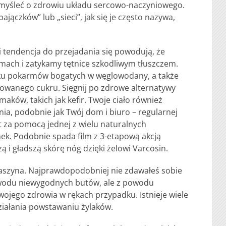
myśleć o zdrowiu układu sercowo-naczyniowego.
jączków” lub „sieci”, jak się je często nazywa,
 tendencja do przejadania się powodują, że
ach i zatykamy tętnice szkodliwym tłuszczem.
ku pokarmów bogatych w węglowodany, a także
nowanego cukru. Sięgnij po zdrowe alternatywy
aków, takich jak kefir. Twoje ciało również
ia, podobnie jak Twój dom i biuro – regularnej
t za pomocą jednej z wielu naturalnych
nek. Podobnie spada film z 3-etapową akcją
zą i gładszą skórę nóg dzięki żelowi Varcosin.
maszyna. Najprawdopodobniej nie zdawałeś sobie
owodu niewygodnych butów, ale z powodu
swojego zdrowia w rękach przypadku. Istnieje wiele
ziałania powstawaniu żylaków.