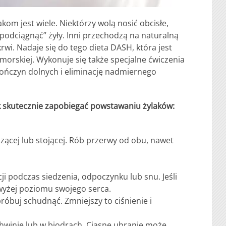
kom jest wiele. Niektórzy wolą nosić obcisłe,
„podciągnąć” żyły. Inni przechodzą na naturalną
rwi. Nadaje się do tego dieta DASH, która jest
orskiej. Wykonuje się także specjalne ćwiczenia
kończyn dolnych i eliminację nadmiernego
ak skutecznie zapobiegać powstawaniu żylaków:
dzącej lub stojącej. Rób przerwy od obu, nawet
ji podczas siedzenia, odpoczynku lub snu. Jeśli
wyżej poziomu swojego serca.
spróbuj schudnąć. Zmniejszy to ciśnienie i
achwinie lub w biodrach. Ciasne ubranie może