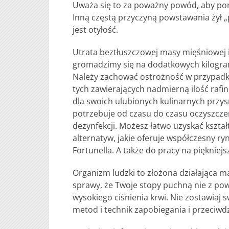
Uważa się to za poważny powód, aby po
Inną częstą przyczyną powstawania żył „pa
jest otyłość.
Utrata beztłuszczowej masy mięśniowej i
gromadzimy się na dodatkowych kilogram
Należy zachować ostrożność w przypad
tych zawierających nadmierną ilość rafi
dla swoich ulubionych kulinarnych przysm
potrzebuje od czasu do czasu oczyszczen
dezynfekcji. Możesz łatwo uzyskać kształ
alternatyw, jakie oferuje współczesny ry
Fortunella. A także do pracy na piękniejs
Organizm ludzki to złożona działająca 
sprawy, że Twoje stopy puchną nie z p
wysokiego ciśnienia krwi. Nie zostawiaj 
metod i technik zapobiegania i przeciwd